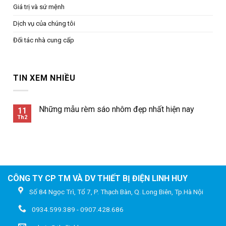
Giá trị và sứ mệnh
Dịch vụ của chúng tôi
Đối tác nhà cung cấp
TIN XEM NHIỀU
Những mẫu rèm sáo nhôm đẹp nhất hiện nay
11
Th2
CÔNG TY CP TM VÀ DV THIẾT BỊ ĐIỆN LINH HUY
Số 84 Ngọc Trì, Tổ 7, P. Thạch Bàn, Q. Long Biên, Tp.Hà Nội
0934.599.389 - 0907.428.686