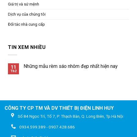
Giá trị và sứ mệnh
Dịch vụ của chúng tôi
Đối tác nhà cung cấp
TIN XEM NHIỀU
Những mẫu rèm sáo nhôm đẹp nhất hiện nay
11
Th2
CÔNG TY CP TM VÀ DV THIẾT BỊ ĐIỆN LINH HUY
Số 84 Ngọc Trì, Tổ 7, P. Thạch Bàn, Q. Long Biên, Tp.Hà Nội
0934.599.389 - 0907.428.686