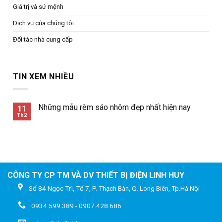
Giá trị và sứ mệnh
Dịch vụ của chúng tôi
Đối tác nhà cung cấp
TIN XEM NHIỀU
Những mẫu rèm sáo nhôm đẹp nhất hiện nay
11
Th2
CÔNG TY CP TM VÀ DV THIẾT BỊ ĐIỆN LINH HUY
Số 84 Ngọc Trì, Tổ 7, P. Thạch Bàn, Q. Long Biên, Tp.Hà Nội
0934.599.389 - 0907.428.686