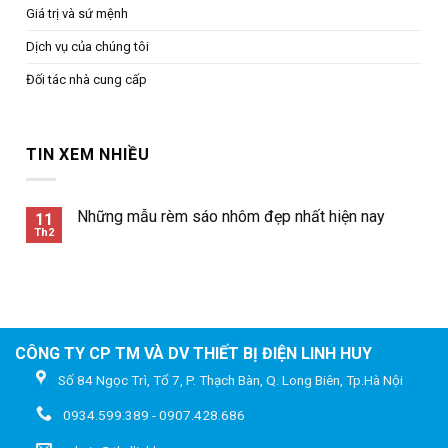
Giá trị và sứ mệnh
Dịch vụ của chúng tôi
Đối tác nhà cung cấp
TIN XEM NHIỀU
Những mẫu rèm sáo nhôm đẹp nhất hiện nay
11
Th2
CÔNG TY CP TM VÀ DV THIẾT BỊ ĐIỆN LINH HUY
Số 84 Ngọc Trì, Tổ 7, P. Thạch Bàn, Q. Long Biên, Tp.Hà Nội
0934.599.389 - 0907.428.686