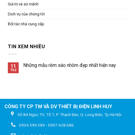
Giá trị và sứ mệnh
Dịch vụ của chúng tôi
Đối tác nhà cung cấp
TIN XEM NHIỀU
Những mẫu rèm sáo nhôm đẹp nhất hiện nay
11
Th2
CÔNG TY CP TM VÀ DV THIẾT BỊ ĐIỆN LINH HUY
Số 84 Ngọc Trì, Tổ 7, P. Thạch Bàn, Q. Long Biên, Tp.Hà Nội
0934.599.389 - 0907.428.686