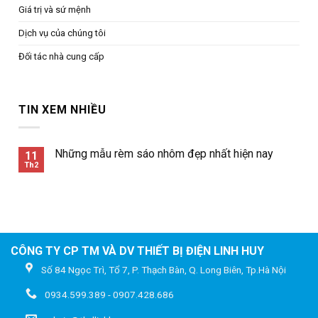
Giá trị và sứ mệnh
Dịch vụ của chúng tôi
Đối tác nhà cung cấp
TIN XEM NHIỀU
Những mẫu rèm sáo nhôm đẹp nhất hiện nay
11
Th2
CÔNG TY CP TM VÀ DV THIẾT BỊ ĐIỆN LINH HUY
Số 84 Ngọc Trì, Tổ 7, P. Thạch Bàn, Q. Long Biên, Tp.Hà Nội
0934.599.389 - 0907.428.686