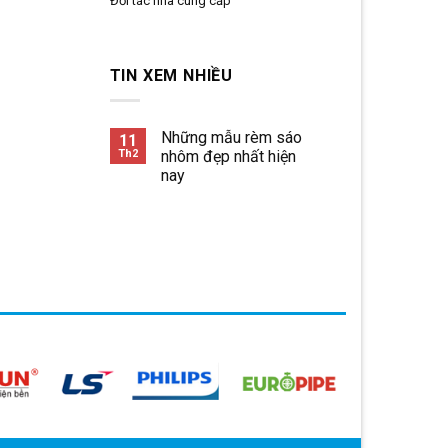
Đối tác nhà cung cấp
TIN XEM NHIỀU
Những mẫu rèm sáo
11
Th2
nhôm đẹp nhất hiện
nay