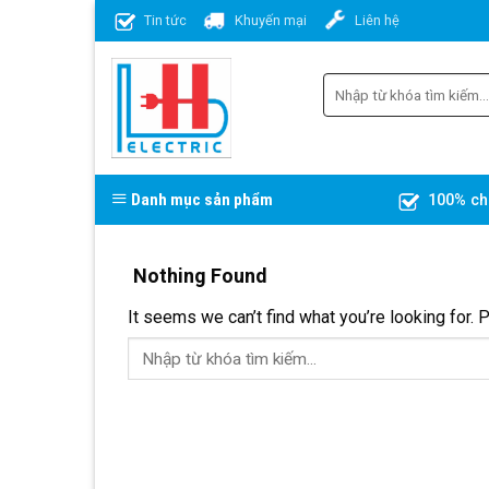
Skip
Tin tức
Khuyến mại
Liên hệ
to
content
Danh mục sản phẩm
100% ch
Nothing Found
It seems we can’t find what you’re looking for. 