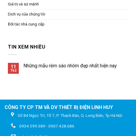
Giá trị và sứ mệnh
Dịch vụ của chúng tôi
Đối tác nhà cung cấp
TIN XEM NHIỀU
Những mẫu rèm sáo nhôm đẹp nhất hiện nay
11
Th2
CÔNG TY CP TM VÀ DV THIẾT BỊ ĐIỆN LINH HUY
Số 84 Ngọc Trì, Tổ 7, P. Thạch Bàn, Q. Long Biên, Tp.Hà Nội
0934.599.389 - 0907.428.686