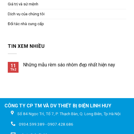
Giá trị và sứ mệnh
Dịch vụ của chúng tôi
Đối tác nhà cung cấp
TIN XEM NHIỀU
Những mẫu rèm sáo nhôm đẹp nhất hiện nay
11
Th2
CÔNG TY CP TM VÀ DV THIẾT BỊ ĐIỆN LINH HUY
Số 84 Ngọc Trì, Tổ 7, P. Thạch Bàn, Q. Long Biên, Tp.Hà Nội
0934.599.389 - 0907.428.686