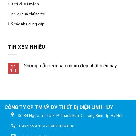
Giá trị và sứ mệnh
Dịch vụ của chúng tôi
Đối tác nhà cung cấp
TIN XEM NHIỀU
Những mẫu rèm sáo nhôm đẹp nhất hiện nay
11
Th2
CÔNG TY CP TM VÀ DV THIẾT BỊ ĐIỆN LINH HUY
Số 84 Ngọc Trì, Tổ 7, P. Thạch Bàn, Q. Long Biên, Tp.Hà Nội
0934.599.389 - 0907.428.686