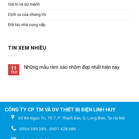
Giá trị và sứ mệnh
Dịch vụ của chúng tôi
Đối tác nhà cung cấp
TIN XEM NHIỀU
Những mẫu rèm sáo nhôm đẹp nhất hiện nay
11
Th2
CÔNG TY CP TM VÀ DV THIẾT BỊ ĐIỆN LINH HUY
Số 84 Ngọc Trì, Tổ 7, P. Thạch Bàn, Q. Long Biên, Tp.Hà Nội
0934.599.389 - 0907.428.686