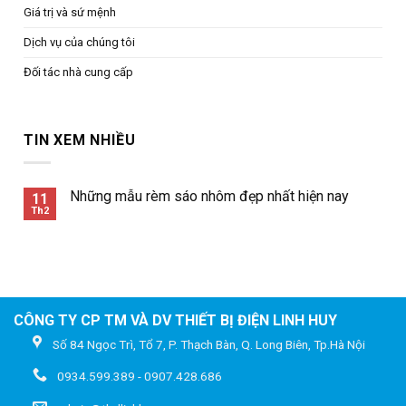
Giá trị và sứ mệnh
Dịch vụ của chúng tôi
Đối tác nhà cung cấp
TIN XEM NHIỀU
Những mẫu rèm sáo nhôm đẹp nhất hiện nay
11
Th2
CÔNG TY CP TM VÀ DV THIẾT BỊ ĐIỆN LINH HUY
Số 84 Ngọc Trì, Tổ 7, P. Thạch Bàn, Q. Long Biên, Tp.Hà Nội
0934.599.389 - 0907.428.686