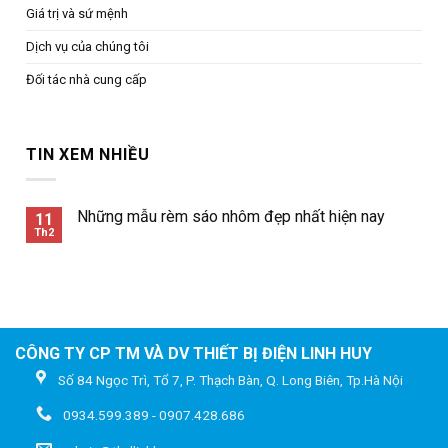
Giá trị và sứ mệnh
Dịch vụ của chúng tôi
Đối tác nhà cung cấp
TIN XEM NHIỀU
Những mẫu rèm sáo nhôm đẹp nhất hiện nay
11
Th2
CÔNG TY CP TM VÀ DV THIẾT BỊ ĐIỆN LINH HUY
Số 84 Ngọc Trì, Tổ 7, P. Thạch Bàn, Q. Long Biên, Tp.Hà Nội
0934.599.389 - 0907.428.686