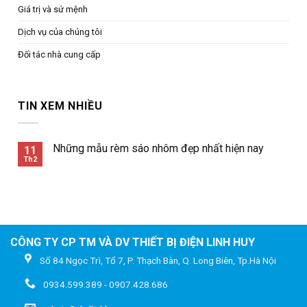
Giá trị và sứ mệnh
Dịch vụ của chúng tôi
Đối tác nhà cung cấp
TIN XEM NHIỀU
Những mẫu rèm sáo nhôm đẹp nhất hiện nay
11
Th2
CÔNG TY CP TM VÀ DV THIẾT BỊ ĐIỆN LINH HUY
Số 84 Ngọc Trì, Tổ 7, P. Thạch Bàn, Q. Long Biên, Tp.Hà Nội
0934.599.389 - 0907.428.686