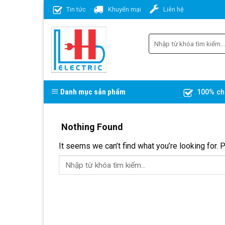
Skip
Tin tức
Khuyến mại
Liên hệ
to
content
Danh mục sản phẩm
100% ch
Nothing Found
It seems we can’t find what you’re looking for. 