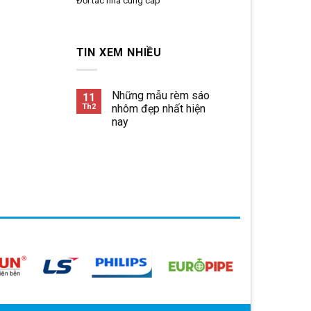
Đối tác nhà cung cấp
TIN XEM NHIỀU
Những mẫu rèm sáo
11
Th2
nhôm đẹp nhất hiện
nay