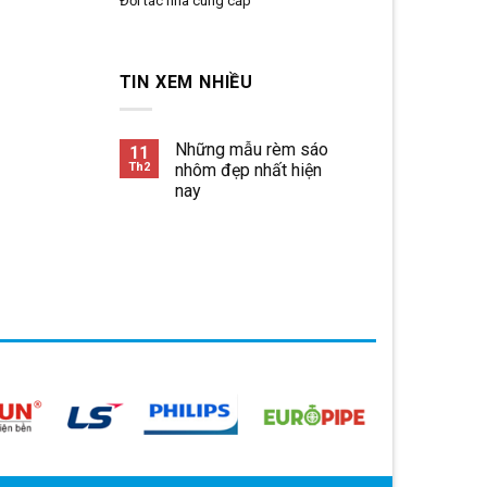
Đối tác nhà cung cấp
TIN XEM NHIỀU
Những mẫu rèm sáo
11
Th2
nhôm đẹp nhất hiện
nay