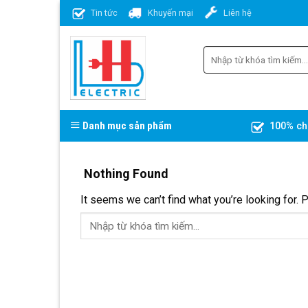
Skip
Tin tức
Khuyến mại
Liên hệ
to
content
Danh mục sản phẩm
100% ch
Nothing Found
It seems we can’t find what you’re looking for. 