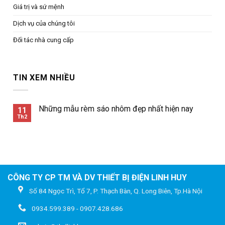
Giá trị và sứ mệnh
Dịch vụ của chúng tôi
Đối tác nhà cung cấp
TIN XEM NHIỀU
Những mẫu rèm sáo nhôm đẹp nhất hiện nay
11
Th2
CÔNG TY CP TM VÀ DV THIẾT BỊ ĐIỆN LINH HUY
Số 84 Ngọc Trì, Tổ 7, P. Thạch Bàn, Q. Long Biên, Tp.Hà Nội
0934.599.389 - 0907.428.686