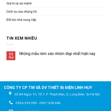
Giá trị và sứ mệnh
Dịch vụ của chúng tôi
Đối tác nhà cung cấp
TIN XEM NHIỀU
Những mẫu rèm sáo nhôm đẹp nhất hiện nay
11
Th2
CÔNG TY CP TM VÀ DV THIẾT BỊ ĐIỆN LINH HUY
Số 84 Ngọc Trì, Tổ 7, P. Thạch Bàn, Q. Long Biên, Tp.Hà Nội
0934.599.389 - 0907.428.686