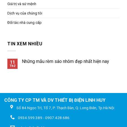
Giá trị và sứ mệnh
Dịch vụ của chúng tôi
Đối tác nhà cung cấp
TIN XEM NHIỀU
Những mẫu rèm sáo nhôm đẹp nhất hiện nay
11
Th2
CÔNG TY CP TM VÀ DV THIẾT BỊ ĐIỆN LINH HUY
Số 84 Ngọc Trì, Tổ 7, P. Thạch Bàn, Q. Long Biên, Tp.Hà Nội
0934.599.389 - 0907.428.686