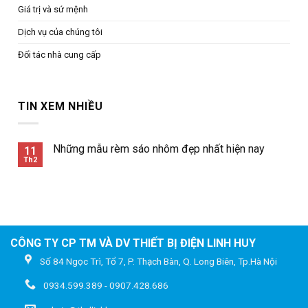
Giá trị và sứ mệnh
Dịch vụ của chúng tôi
Đối tác nhà cung cấp
TIN XEM NHIỀU
Những mẫu rèm sáo nhôm đẹp nhất hiện nay
11
Th2
CÔNG TY CP TM VÀ DV THIẾT BỊ ĐIỆN LINH HUY
Số 84 Ngọc Trì, Tổ 7, P. Thạch Bàn, Q. Long Biên, Tp.Hà Nội
0934.599.389 - 0907.428.686