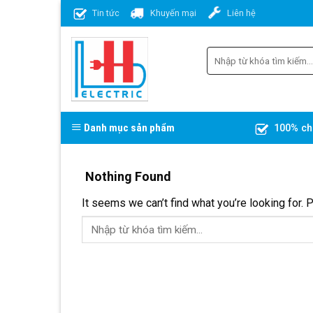
Skip
Tin tức
Khuyến mại
Liên hệ
to
content
Danh mục sản phẩm
100% ch
Nothing Found
It seems we can’t find what you’re looking for. 