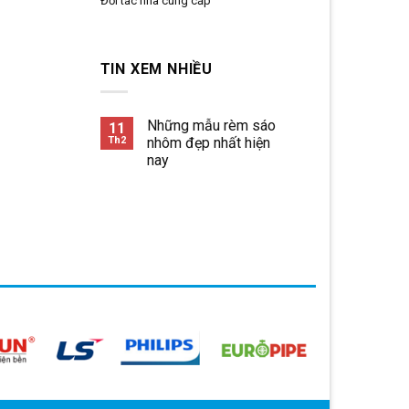
Đối tác nhà cung cấp
TIN XEM NHIỀU
Những mẫu rèm sáo
11
Th2
nhôm đẹp nhất hiện
nay