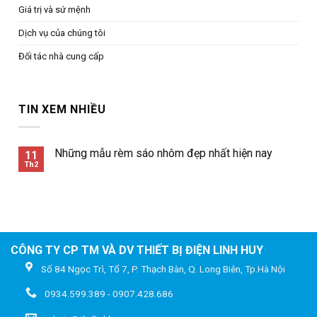
Giá trị và sứ mệnh
Dịch vụ của chúng tôi
Đối tác nhà cung cấp
TIN XEM NHIỀU
Những mẫu rèm sáo nhôm đẹp nhất hiện nay
11
Th2
CÔNG TY CP TM VÀ DV THIẾT BỊ ĐIỆN LINH HUY
Số 84 Ngọc Trì, Tổ 7, P. Thạch Bàn, Q. Long Biên, Tp.Hà Nội
0934.599.389 - 0907.428.686