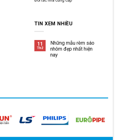
Đối tác nhà cung cấp
TIN XEM NHIỀU
Những mẫu rèm sáo
11
Th2
nhôm đẹp nhất hiện
nay