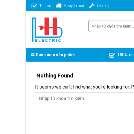
Skip
Tin tức
Khuyến mại
Liên hệ
to
content
Danh mục sản phẩm
100% ch
Nothing Found
It seems we can’t find what you’re looking for. 